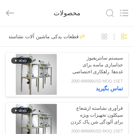
Henan
Zhiyuan
Starch
محصولات
Engineering
Machinery
Co.,ltd.
All
Rights
صفحه
Reserved.
421
قطعات یدکی ماشین آلات نشاسته
اصلی
دستگاه پردازش
نشاسته Cassava
سیستم سانتریفیوژ
محصولات
جداسازی ماسه برای
غده‌ها: راهکاری اختصاصی
درباره
برای تصفیه دوغاب نشاسته
2000-999999USD MOQ:1SET
از کاساوا، سیب‌زمینی و
تماس بگیرید
ما
سیب‌زمینی شیرین
64
دستگاه نشاسته
تور
فرآوری نشاسته ازشعاع
سیکلون تجهیزات ویژه
کارخانه
تاپیوکا
برای آلودگی شن پاک کردن
کاساوا سیب زمینی شیرین
2000-999999USD MOQ:1SET