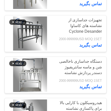
سیب زمینی نشاسته گندم
کنترل
تماس بگیرید
کیفیت
تجهیزات جداسازی از
104
نشاسته های کاساوا
با
دستگاه نشاسته سیب
Cyclone Desander
ما
Centrifugal Desander
2000-999999USD MOQ:1SET
زمینی
ویژه برای پاکسازی گلدان
تماس
تماس بگیرید
نشاسته های نشاسته
بگیرید
دستگاه جداسازی ناخالصی
شن و ماسه سانتریفیوژ
اخبار
دسندر پردازش نشاسته
60
سیب زمینی شیرین
2000-999999USD MOQ:1SET
دستگاه پردازش آرد
درخواست
تجهیزات خط نشاسته
تماس بگیرید
کاساوا دستگاه تصفیه
نقل قول
کاساوا
هیدروسیکلون با کارایی بالا
نقشه
برای پاکسازی نشاسته