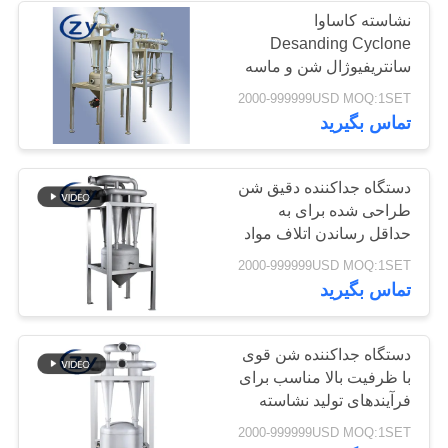
نشاسته کاساوا
Desanding Cyclone
5
سانتریفیوژال شن و ماسه
ماشین آلات پردازش
را از بین می برد برای ایجاد
2000-999999USD MOQ:1SET
خط نشاسته پایدار
تماس بگیرید
آرد سیب زمینی
دستگاه جداکننده دقیق شن
طراحی شده برای به
حداقل رساندن اتلاف مواد
و به حداکثر رساندن خلوص
25
2000-999999USD MOQ:1SET
و کیفیت نشاسته
تماس بگیرید
دستگاه نشاسته ذرت
دستگاه جداکننده شن قوی
با ظرفیت بالا مناسب برای
فرآیندهای تولید نشاسته
مداوم ۲۴ ساعته در ۷ روز
2000-999999USD MOQ:1SET
هفته