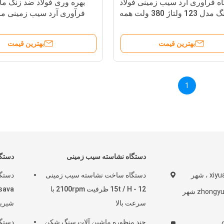
ه فرآوری آرد سیب زمینی فولاد
بهره وری فولاد ضد زنگ ما
ضد زنگ مدل 123 ولتاژ 380 ولت همه
فرآوری آرد سیب زمینی م
در یک عملکرد
کردن سی
بهترین قیمت
بهترین قیمت
1
دستگاه نشاسته سیب زمینی
دستگاه
ساختمان xiyuanguoji ، شهر
دستگاه ساخت نشاسته سیب زمینی
دستگا
12 - 15t / H ظرفیت 2100rpm با
جیان ، منطقه zhongyuan شهر
سرعت بالا
شیری
چند منظوره ماشین آلات سنگ شکن
دستگا