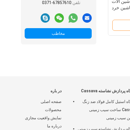
شین آلات
تلفن:
0371-67857610
اشین خرد
ب زمینی
مخاطب
 پردازش نشاسته Cassava
در باره
ه استیل کامل فولاد ضد زنگ
صفحه اصلی
Cassava ساخت سیب زمینی
محصولات
ن سیب زمینی
نمایش واقعیت مجازی
درباره ما
ه پردازش نشاسته سیب زمینی