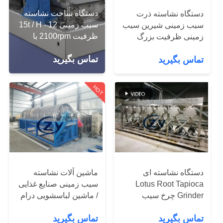
کنترل
دستگاه ساخت نشاسته
دستگاه نشاسته ذرت
کیفیت
سیب زمینی 12 - 15t / H
سیب زمینی شیرین سیب
ظرفیت 2100rpm با
زمینی ظرفیت بزرگ
سرعت بالا
صرفه جویی در مصرف
با
تماس بگیرید
تماس بگیرید
برق
ما
تماس
HOT
بگیرید
اخبار
درخواست
دستگاه نشاسته ای
ماشین آلات نشاسته
Lotus Root Tapioca
سیب زمینی صنایع غذایی
نقل قول
Grinder چرخ سیب
/ ماشین لباسشویی درام
زمینی شیرین پالایش رنگ
استیل
نقشه
تماس بگیرید
تماس بگیرید
نقره ای