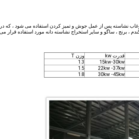
 دوغاب نشاسته پس از عمل جوش و تمیز کردن استفاده می شود ، که در
م ، برنج ، ساگو و سایر استخراج نشاسته دانه مورد استفاده قرار می 
قدرت kw
وزن T
1.3
15kw-30kw
1.5
22kw -37kw
1.8
30kw -45kw