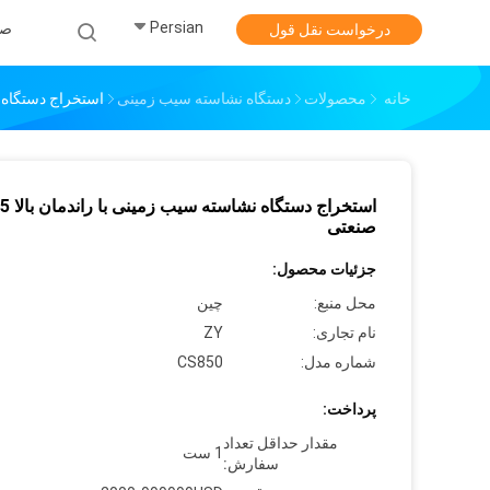
Persian
صف
درخواست نقل قول
خانه
محصولات
دستگاه نشاسته سیب زمینی
استخراج دستگاه نشاس
صنعتی
جزئیات محصول:
محل منبع:
چین
نام تجاری:
ZY
شماره مدل:
CS850
پرداخت:
مقدار حداقل تعداد
1 ست
سفارش: