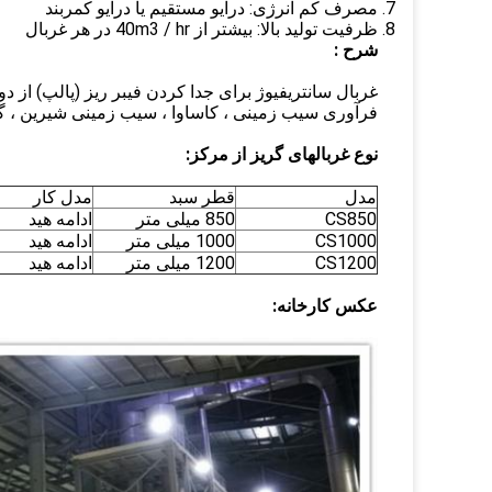
مصرف کم انرژی: درایو مستقیم یا درایو کمربند
ظرفیت تولید بالا: بیشتر از 40m3 / hr در هر غربال
شرح :
غربال سانتریفیوژ برای جدا کردن فیبر ریز (پالپ) از
فرآوری سیب زمینی ، کاساوا ، سیب زمینی شیرین ، گند
نوع غربالهای گریز از مرکز:
مدل
قطر سبد
مدل کار
CS850
850 میلی متر
ادامه هید
CS1000
1000 میلی متر
ادامه هید
CS1200
1200 میلی متر
ادامه هید
عکس کارخانه: