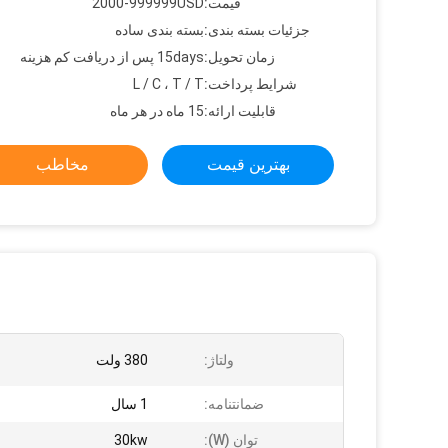
قیمت:
2000-999999USD
جزئیات بسته بندی:
بسته بندی ساده
زمان تحویل:
15days پس از دریافت کم هزینه
شرایط پرداخت:
L / C ، T / T
قابلیت ارائه:
15 ماه در هر ماه
بهترین قیمت
مخاطب
ولتاژ:
380 ولت
ضمانتنامه:
1 سال
توان (W):
30kw