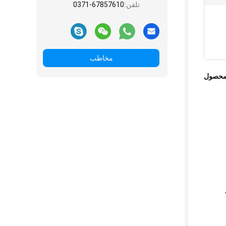
تلفن:
0371-67857610
مخاطب
محصول