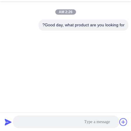
دستگاه پردازش
2:26 AM
دستگاه نشاسته تاپیوکا
نشاسته Cassava
Good day, what product are you looking for?
دستگاه نشاسته سیب
دستگاه پردازش آرد
زمینی
کاساوا
پمپ گریز از مرکز و
اندازه گیری خودکار
گیربکس
جریان
ماشین آلات پردازش
دستگاه نشاسته ذرت
آرد سیب زمینی
اشتراک