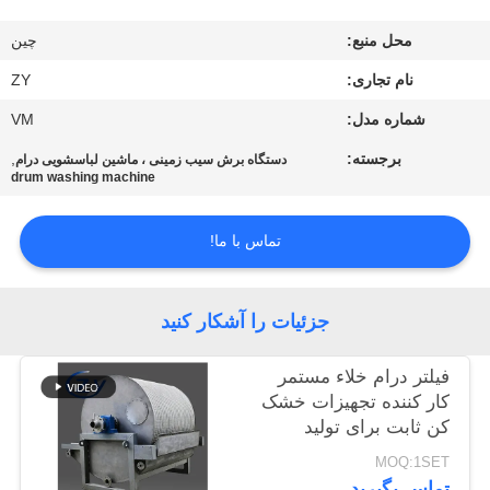
کنترل
محل منبع:
چین
کیفیت
نام تجاری:
ZY
با
شماره مدل:
VM
ما
برجسته:
,
دستگاه برش سیب زمینی ، ماشین لباسشویی درام
drum washing machine
تماس
بگیرید
تماس با ما!
اخبار
جزئیات را آشکار کنید
درخواست
فیلتر درام خلاء مستمر
کار کننده تجهیزات خشک
نقل قول
کن ثابت برای تولید
نشاسته
MOQ:1SET
نقشه
تماس بگیرید