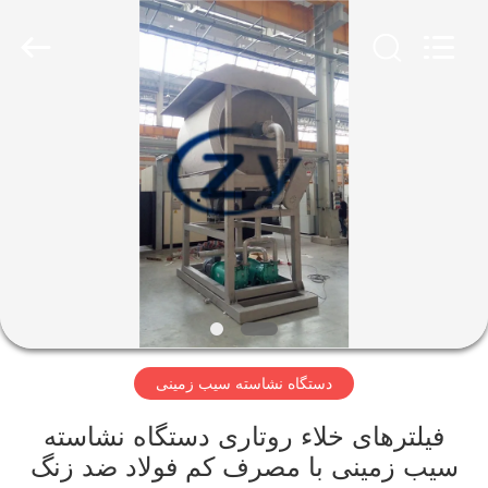
Henan
Zhiyuan
Starch
Engineering
Machinery
Co.,ltd.
All
Rights
صفحه
Reserved.
اصلی
محصولات
درباره
ما
دستگاه نشاسته سیب زمینی
تور
کارخانه
فیلترهای خلاء روتاری دستگاه نشاسته
سیب زمینی با مصرف کم فولاد ضد زنگ