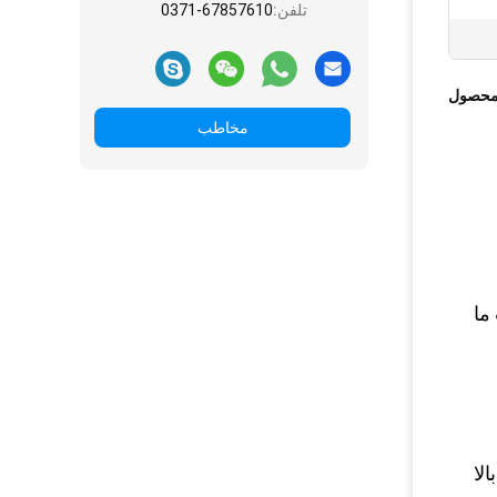
تلفن:
0371-67857610
محصول
مخاطب
ما
لا