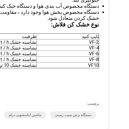
دستگاه مخصوص آب بندی هوا و دستگاه خنک کننده 
دستگاه مخصوص پخش هوا وجود دارد ، مقاومت
خشک کردن متعادل شود.
نوع خشک کن فلاش:
تایپ کنید
ظرفیت
VF-2
نشاسته خشک 2t / h
VF-4
نشاسته خشک 4t / h
VF-6
نشاسته خشک 6t / h
VF-8
نشاسته خشک 8t / h
VF10
نشاسته خشک 10 تن در ساعت
برچسب:
دستگاه برش سیب زمینی
ماشین لباسشویی درام