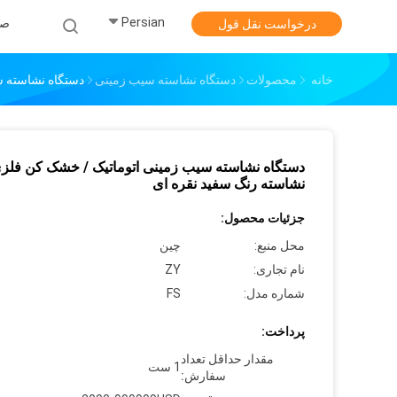
Persian
صف
درخواست نقل قول
خانه
محصولات
دستگاه نشاسته سیب زمینی
دستگاه نشاسته س
دستگاه نشاسته سیب زمینی اتوماتیک / خشک کن فلز
نشاسته رنگ سفید نقره ای
جزئیات محصول:
محل منبع:
چین
نام تجاری:
ZY
شماره مدل:
FS
پرداخت:
مقدار حداقل تعداد
1 ست
سفارش: