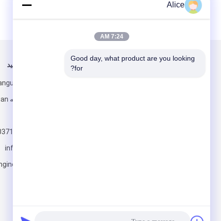
Alice
7:24 AM
Good day, what product are you looking 
برای ما ایمیل کنید
ما را دنبال کنید
for?
ژنگژو ، هنان
0371-67857610
info@starch-
ارسال
ngineering.com