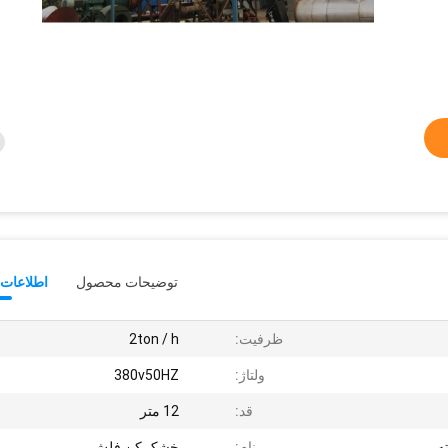
توضیحات محصول
اطلاعات 
ظرفیت:
2ton / h
ولتاژ:
380v50HZ
قد:
12 متر
ه
نام:
خشک کن فلش