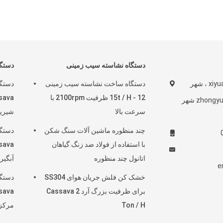
دستگاه نشاسته سیب زمینی
دستگاه
ساختمان xiyuanguoji ، شهر
دستگاه ساخت نشاسته سیب زمینی
دستگا
12 - 15t / H ظرفیت 2100rpm با
جیان ، منطقه zhongyuan شهر
سرعت بالا
شیری
چند منظوره ماشین آلات سنگ شکن
دستگا
با استفاده از فولاد ضد زنگ گیاهان
اتانول چند منظوره
آبگیر
e
خشک کن فلش جریان هوای SS304
برای ظرفیت بزرگ آرد Cassava 2
Ton / H
مرکز 