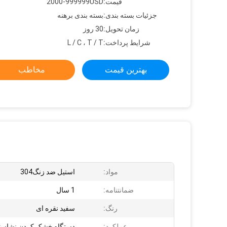
قیمت:
2000-999999USD
جزئیات بسته بندی:
بسته بندی برهنه
زمان تحویل:
30 روز
شرایط پرداخت:
L / C ، T / T
بهترین قیمت
مخاطب
مواد:
استیل ضد زنگ304
ضمانتنامه:
1 سال
رنگ:
سفید نقره ای
عملکرد:
دستگاه خشک کردن نشاست