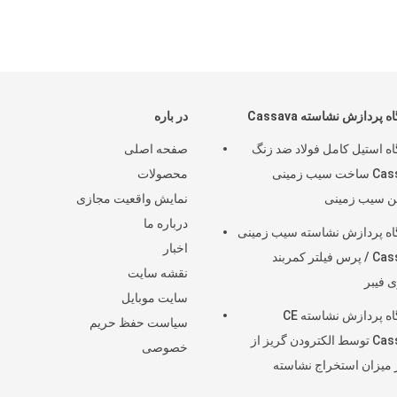
 پردازش نشاسته Cassava
در باره
ه استیل کامل فولاد ضد زنگ
صفحه اصلی
Cassava ساخت سیب زمینی
محصولات
ن سیب زمینی
نمایش واقعیت مجازی
درباره ما
ه پردازش نشاسته سیب زمینی
اخبار
Cassava / پرس فیلتر کمربند
نقشه سایت
ی فیبر
سایت موبایل
دستگاه پردازش نشاسته CE
سیاست حفظ حریم
Cassava توسط الکترودن گریز از
خصوصی
میزان استخراج نشاسته