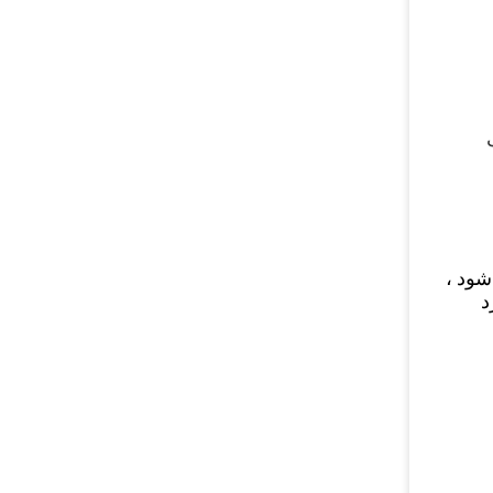
شود ،
د