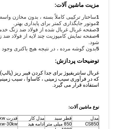
مزیت ماشین آلات:
1
ساختار ترکیبی کاملاً بسته ، بدون مخازن واسط
2
موتور جایگذاری کمتر برای پایداری بهتر.
3
صفحه غربال غربال شده از فولاد ضد زنگ خدمات
4
صفحه نمایش کامپوزیت چند لایه از فولاد ضد ز
شود.
5
بدون گوشه مرده ، در نتیجه هیچ باکتری وجود 
توضیحات پردازش:
غربال سانتریفیوژ برای جدا کردن فیبر ریز (پال
که در فرآوری سیب زمینی ، کاساوا ، سیب زمینی 
استفاده قرار می گیرد.
نوع ماشین آلات:
مدل
قطر سبد
مدل کار
قدرت kw
CS850
850 میلی متر
ادامه هید
kw-30kw