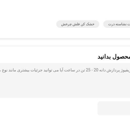
 نشاسته ذرت
خشک کن فلش چرخش
محصول بدانید
دستگاه نشاسته ذرت از جنس استنلس استیل / دانه های سانتریفیوژ پردازش دانه 20 - 25 تن در ساعت آیا می توانید جزئیات بیشتری مانند نوع ،