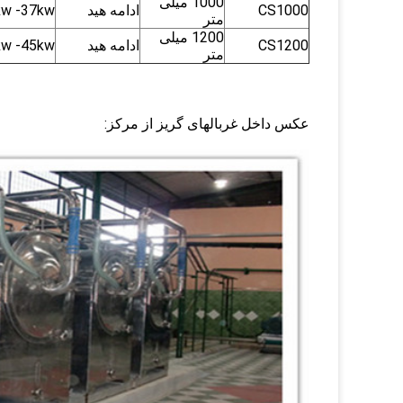
1000 میلی
CS1000
ادامه هید
kw -37kw
متر
1200 میلی
CS1200
ادامه هید
kw -45kw
متر
عکس داخل غربالهای گریز از مرکز: