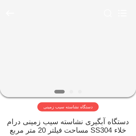
Henan
Zhiyuan
Starch
Engineering
Machinery
Co.,ltd.
All
Rights
صفحه
Reserved.
اصلی
محصولات
درباره
ما
دستگاه نشاسته سیب زمینی
تور
کارخانه
دستگاه آبگیری نشاسته سیب زمینی درام
خلاء SS304 مساحت فیلتر 20 متر مربع