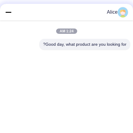
دسته بندی های محبوب
همه
Alice
دستگاه پردازش
1:24 AM
دستگاه نشاسته تاپیوکا
نشاسته Cassava
Good day, what product are you looking for?
دستگاه نشاسته سیب
دستگاه پردازش آرد
زمینی
کاساوا
پمپ گریز از مرکز و
اندازه گیری خودکار
گیربکس
جریان
ماشین آلات پردازش
دستگاه نشاسته ذرت
آرد سیب زمینی