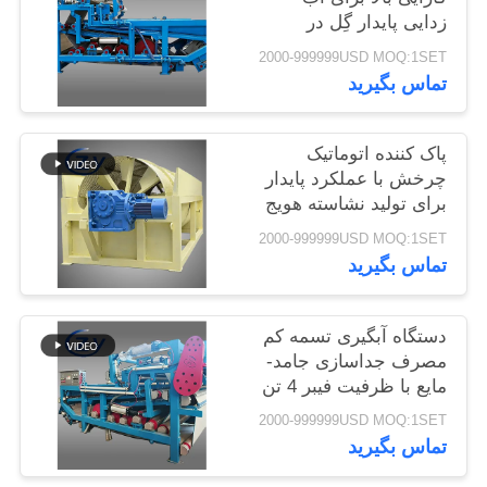
زدایی پایدار گِل در
سایت
خطوط تولید تولید
2000-999999USD MOQ:1SET
نشاسته کاسیوا
تماس بگیرید
PRIVACY
POLICY
پاک کننده اتوماتیک
چرخش با عملکرد پایدار
برای تولید نشاسته هویج
و سیب زمینی
2000-999999USD MOQ:1SET
تماس بگیرید
دستگاه آبگیری تسمه کم
مصرف جداسازی جامد-
مایع با ظرفیت فیبر 4 تن
در ساعت برای کار
2000-999999USD MOQ:1SET
مداوم
تماس بگیرید