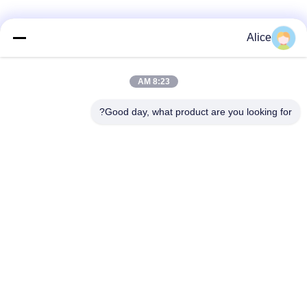
دسته بندی های محبوب
همه
Alice
دستگاه پردازش
8:23 AM
دستگاه نشاسته تاپیوکا
نشاسته Cassava
Good day, what product are you looking for?
دستگاه نشاسته سیب
دستگاه پردازش آرد
زمینی
کاساوا
پمپ گریز از مرکز و
اندازه گیری خودکار
گیربکس
جریان
ماشین آلات پردازش
دستگاه نشاسته ذرت
آرد سیب زمینی