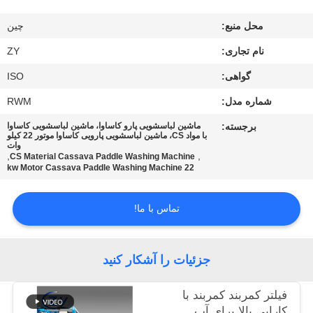
کنترل
محل منبع:
چین
کیفیت
نام تجاری:
ZY
با
گواهی:
ISO
ما
شماره مدل:
RWM
تماس
برجسته:
ماشین لباسشویی پارو کاساوا، ماشین لباسشویی کاساوا
با مواد CS، ماشین لباسشویی پارویی کاساوا موتور 22 کیلو
بگیرید
وات
,
,
CS Material Cassava Paddle Washing Machine
22 kw Motor Cassava Paddle Washing Machine
اخبار
تماس با ما!
درخواست
نقل قول
جزئیات را آشکار کنید
فیلتر کمربند کمربند با
نقشه
کارایی بالا برای آب