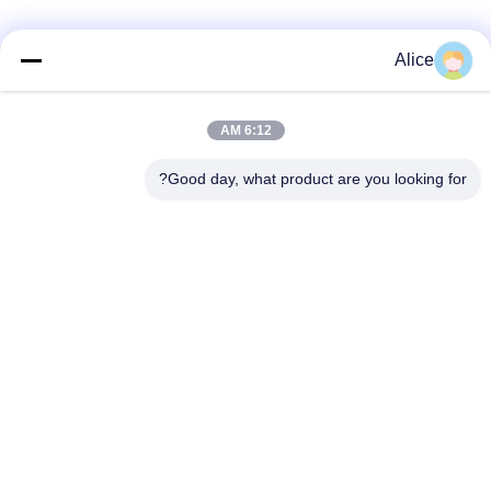
دسته بندی های محبوب
همه
Alice
دستگاه پردازش
6:12 AM
دستگاه نشاسته تاپیوکا
نشاسته Cassava
Good day, what product are you looking for?
دستگاه نشاسته سیب
دستگاه پردازش آرد
زمینی
کاساوا
پمپ گریز از مرکز و
اندازه گیری خودکار
گیربکس
جریان
ماشین آلات پردازش
دستگاه نشاسته ذرت
آرد سیب زمینی