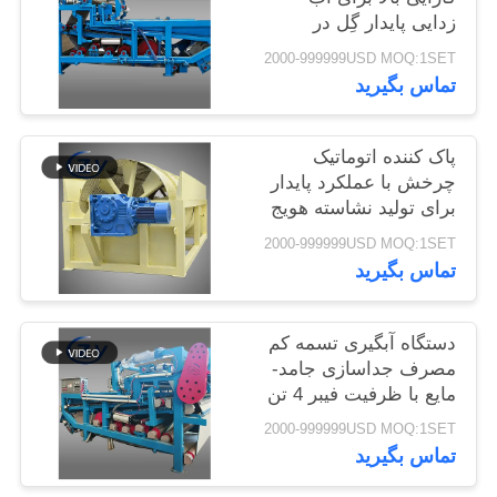
زدایی پایدار گِل در
سایت
خطوط تولید تولید
2000-999999USD MOQ:1SET
نشاسته کاسیوا
تماس بگیرید
PRIVACY
POLICY
پاک کننده اتوماتیک
چرخش با عملکرد پایدار
برای تولید نشاسته هویج
و سیب زمینی
2000-999999USD MOQ:1SET
تماس بگیرید
دستگاه آبگیری تسمه کم
مصرف جداسازی جامد-
مایع با ظرفیت فیبر 4 تن
در ساعت برای کار
2000-999999USD MOQ:1SET
مداوم
تماس بگیرید