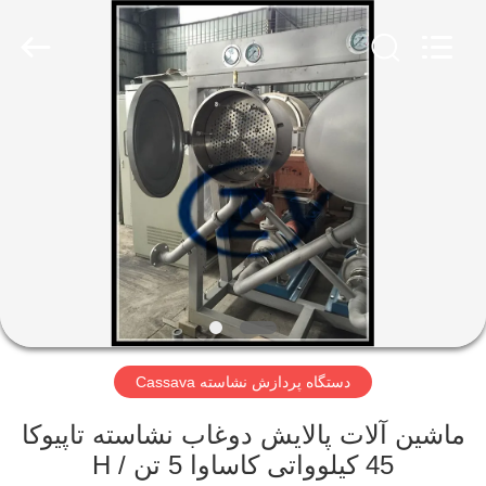
Henan
Zhiyuan
Starch
Engineering
Machinery
Co.,ltd.
All
Rights
صفحه
Reserved.
اصلی
محصولات
درباره
ما
دستگاه پردازش نشاسته Cassava
تور
کارخانه
ماشین آلات پالایش دوغاب نشاسته تاپیوکا
45 کیلوواتی کاساوا 5 تن / H