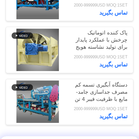
خطوط تولید تولید
2000-999999USD MOQ:1SET
سایت
نشاسته کاسیوا
تماس بگیرید
PRIVACY
پاک کننده اتوماتیک
POLICY
چرخش با عملکرد پایدار
برای تولید نشاسته هویج
و سیب زمینی
2000-999999USD MOQ:1SET
تماس بگیرید
دستگاه آبگیری تسمه کم
مصرف جداسازی جامد-
مایع با ظرفیت فیبر 4 تن
در ساعت برای کار
2000-999999USD MOQ:1SET
مداوم
تماس بگیرید