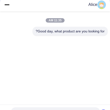
دسته بندی های محبوب
همه
Alice
دستگاه پردازش
11:35 AM
دستگاه نشاسته تاپیوکا
نشاسته Cassava
Good day, what product are you looking for?
دستگاه نشاسته سیب
دستگاه پردازش آرد
زمینی
کاساوا
پمپ گریز از مرکز و
اندازه گیری خودکار
گیربکس
جریان
ماشین آلات پردازش
دستگاه نشاسته ذرت
آرد سیب زمینی
اشتراک