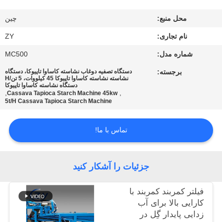
کنترل
محل منبع:
چین
کیفیت
نام تجاری:
ZY
با
شماره مدل:
MC500
ما
برجسته:
دستگاه تصفیه دوغاب نشاسته کاساوا تاپیوکا، دستگاه
نشاسته نشاسته کاساوا تاپیوکا 45 کیلووات، 5 تن/H
دستگاه نشاسته کاساوا تاپیوکا
تماس
,
,
Cassava Tapioca Starch Machine 45kw
5t/H Cassava Tapioca Starch Machine
بگیرید
تماس با ما!
اخبار
جزئیات را آشکار کنید
درخواست
نقل قول
فیلتر کمربند کمربند با
کارایی بالا برای آب
زدایی پایدار گِل در
نقشه