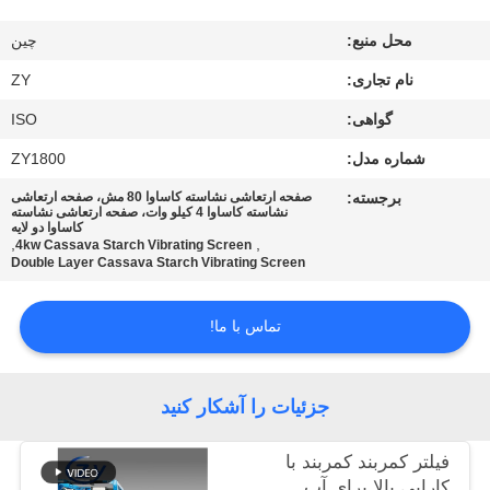
کنترل
محل منبع:
چین
کیفیت
نام تجاری:
ZY
با
گواهی:
ISO
ما
شماره مدل:
ZY1800
تماس
برجسته:
صفحه ارتعاشی نشاسته کاساوا 80 مش، صفحه ارتعاشی
نشاسته کاساوا 4 کیلو وات، صفحه ارتعاشی نشاسته
بگیرید
کاساوا دو لایه
,
,
4kw Cassava Starch Vibrating Screen
Double Layer Cassava Starch Vibrating Screen
اخبار
تماس با ما!
درخواست
نقل قول
جزئیات را آشکار کنید
فیلتر کمربند کمربند با
نقشه
کارایی بالا برای آب