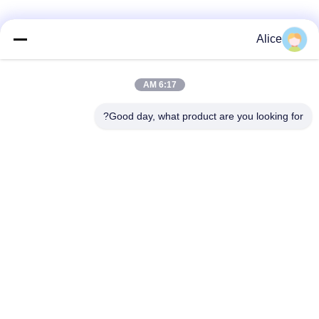
دسته بندی های محبوب
همه
Alice
دستگاه پردازش
6:17 AM
دستگاه نشاسته تاپیوکا
نشاسته Cassava
Good day, what product are you looking for?
دستگاه نشاسته سیب
دستگاه پردازش آرد
زمینی
کاساوا
پمپ گریز از مرکز و
اندازه گیری خودکار
گیربکس
جریان
ماشین آلات پردازش
دستگاه نشاسته ذرت
آرد سیب زمینی