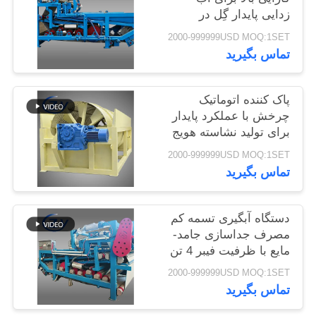
زدایی پایدار گِل در
سایت
خطوط تولید تولید
2000-999999USD MOQ:1SET
نشاسته کاسیوا
تماس بگیرید
PRIVACY
POLICY
پاک کننده اتوماتیک
چرخش با عملکرد پایدار
برای تولید نشاسته هویج
و سیب زمینی
2000-999999USD MOQ:1SET
تماس بگیرید
دستگاه آبگیری تسمه کم
مصرف جداسازی جامد-
مایع با ظرفیت فیبر 4 تن
در ساعت برای کار
2000-999999USD MOQ:1SET
مداوم
تماس بگیرید