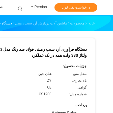
صف
Persian
درخواست نقل قول
خانه
محصولات
ماشین آلات پردازش آرد سیب زمینی
دستگاه فرآوری
دستگاه فرآوری آر
ولتاژ 380 ولت همه در یک عملکرد
جزئیات محصول:
محل منبع:
هنان چین
نام تجاری:
ZY
گواهی:
CE
شماره مدل:
CS1200
پرداخت:
Minimum Order