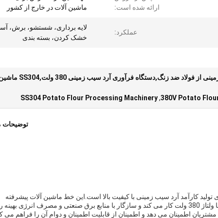
ارائه شده است:
ماشین آلات در خارج از کشور
لایه برداری، شستشو، برش، آسی
عملکرد:
خشک کردن، بسته بندی
ماشین پردازش آرد سیب زمینی از فولاد ضد زنگ,دستگاه فرآ
SS304 Potato Flour Processing Machinery
,
380V Potato Flou
توضیحات 
تولید کارآمد آرد سیب زمینی با کیفیت بالا است.این خط ماشین آلات پیشرفته
شامل طیف وسیعی از توابع از جمله پاک کردناین دستگاه با ولتاژ 380 ولت کار می کند و سازگار با منابع برق صنعتی و مصرف انرژی بهینه ر
تریان اطمینان می دهد و اطمینان از قابلیت اطمینان و دوام آن را فراهم می کن