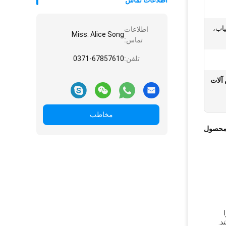
اطلاعات تماس
اب،
اطلاعات
Miss. Alice Song
تماس:
تلفن:
0371-67857610
وری آرد سیب زمینی 380 ولت,SS304 ماشین آلات
مخاطب
محصول
ا
د.