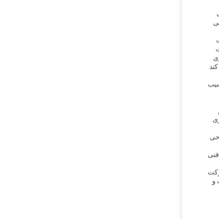
ی
ت
ی
ند
سیب
ری
احی
فنی
رکت
 و