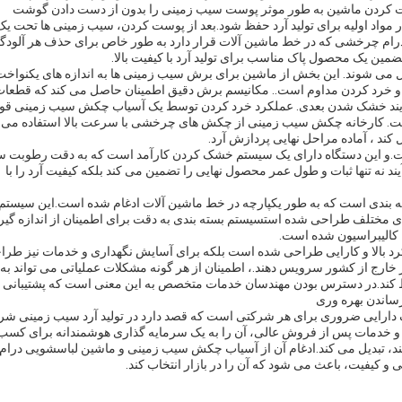
وست کردن ماشین به طور موثر پوست سیب زمینی را بدون از دست دادن گوشت
ار مواد اولیه برای تولید آرد حفظ شود.بعد از پوست کردن، سیب زمینی ها تحت یک
رام چرخشی که در خط ماشین آلات قرار دارد به طور خاص برای حذف هر آلودگ
مین یک محصول پاک مناسب برای تولید آرد با کیفیت بالا.
 می شوند. این بخش از ماشین برای برش سیب زمینی ها به اندازه های یکنواخت
خرد کردن مداوم است.. مکانیسم برش دقیق اطمینان حاصل می کند که قطعا
آیند خشک شدن بعدی. عملکرد خرد کردن توسط یک آسیاب چکش سیب زمینی قو
ت. کارخانه چکش سیب زمینی از چکش های چرخشی با سرعت بالا استفاده می ک
ند ، آماده مراحل نهایی پردازش آرد.
ت.و این دستگاه دارای یک سیستم خشک کردن کارآمد است که به دقت رطوبت 
 نه تنها ثبات و طول عمر محصول نهایی را تضمین می کند بلکه کیفیت آرد را با
ته بندی است که به طور یکپارچه در خط ماشین آلات ادغام شده است.این سیستم
 های مختلف طراحی شده استسیستم بسته بندی به دقت برای اطمینان از اندازه گی
کالیبراسیون شده است.
کرد بالا و کارایی طراحی شده است بلکه برای آسایش نگهداری و خدمات نیز طر
ارج از کشور سرویس دهند.، اطمینان از هر گونه مشکلات عملیاتی می تواند به
فظ کند.در دسترس بودن مهندسان خدمات متخصص به این معنی است که پشتیبانی 
ساندن بهره وری
 دارایی ضروری برای هر شرکتی است که قصد دارد در تولید آرد سیب زمینی ش
ی و خدمات پس از فروش عالی، آن را به یک سرمایه گذاری هوشمندانه برای کسب
هستند، تبدیل می کند.ادغام آن از آسیاب چکش سیب زمینی و ماشین لباسشویی درام
 و کیفیت، باعث می شود که آن را در بازار انتخاب کند.