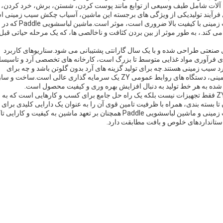
 آلات شامل طیف وسیعی از توابع مانند پوست کردن، شستن، برش، خرد کردن،
ی فرآیند تولیدیکی از ویژگی های برجسته این ماشین، آسیاب چکش سیب زمینی 
که در دستیابی به یک بافت نازک و پودری که برای آرد سیب زمینی با کیفیت بالا ضروری است، موثر است.ماشین لباسشویی Paddle که در
 کند.، به طور موثر از بین بردن کثافت و ناخالصی ها، که یک مرحله حیاتی قبل 
و برای کاربردهای صنعتی طراحی شده و با یک سال گارانتی پشتیبانی می شود.سناریوهای کاربرد
 سیب زمینی ZY شامل کارخانه های فرآوری مواد غذایی متوسط تا بزرگ است، کارخانه های تخصصی آرد و تاسی
سیب زمینی هستند.چه برای تولید گزینه های آرد بدون گلوتن باشد و چه برای
پاسخگویی به تقاضای رو به رشد محصولات بر پایه سیب زمینی، دستگاه های روابط عمومی ZY یک سرمایه گذاری عالی است.ساخت و س
ه شده به هر خط تولید به دنبال افزایش بهره وری و کیفیت محصول است.
به طور خلاصه، ماشین آلات پردازش آرد سیب زمینی ZY PR فقط تجهیزات نیست بلکه یک راه حل جامع برای کسب و کارهایی است که به
تا بسته بندی، همراه با ظرفیت تامین قوی آن را به عنوان یک دارایی کلیدی برای 
شرکت آینده نگر قرار می دهد.گنجاندن آسیاب چکش سیب زمینی و ماشین لباسشویی Paddle همچنان بر تعهد ماشین به کیفیت و کارای
استانداردهای خلوص و بافت مطابقت دارد.