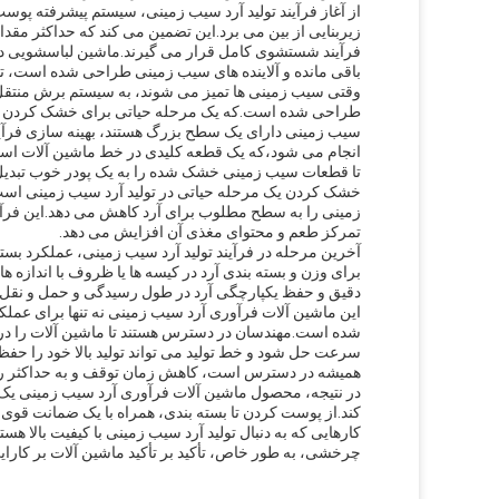
از آغاز فرآیند تولید آرد سیب زمینی، سیستم پیشرفته پ
زیربنایی از بین می برد.این تضمین می کند که حداکثر مقد
فرآیند شستشوی کامل قرار می گیرند.ماشین لباسشویی د
باقی مانده و آلاینده های سیب زمینی طراحی شده است، تض
وقتی سیب زمینی ها تمیز می شوند، به سیستم برش منتقل
طراحی شده است.که یک مرحله حیاتی برای خشک کردن و 
سیب زمینی دارای یک سطح بزرگ هستند، بهینه سازی فر
انجام می شود،که یک قطعه کلیدی در خط ماشین آلات اس
تا قطعات سیب زمینی خشک شده را به یک پودر خوب تبدیل ک
خشک کردن یک مرحله حیاتی در تولید آرد سیب زمینی اس
زمینی را به سطح مطلوب برای آرد کاهش می دهد.این فرآیند
تمرکز طعم و محتوای مغذی آن افزایش می دهد.
آخرین مرحله در فرآیند تولید آرد سیب زمینی، عملکرد بس
برای وزن و بسته بندی آرد در کیسه ها یا ظروف با اندازه
دقیق و حفظ یکپارچگی آرد در طول رسیدگی و حمل و نقل 
این ماشین آلات فرآوری آرد سیب زمینی نه تنها برای عمل
شده است.مهندسان در دسترس هستند تا ماشین آلات را در خ
سرعت حل شود و خط تولید می تواند تولید بالا خود را ح
همیشه در دسترس است، کاهش زمان توقف و به حداکثر ر
در نتیجه، محصول ماشین آلات فرآوری آرد سیب زمینی یک
کند.از پوست کردن تا بسته بندی، همراه با یک ضمانت قو
کارهایی که به دنبال تولید آرد سیب زمینی با کیفیت بالا 
چرخشی، به طور خاص، تأکید بر تأکید ماشین آلات بر کارایی