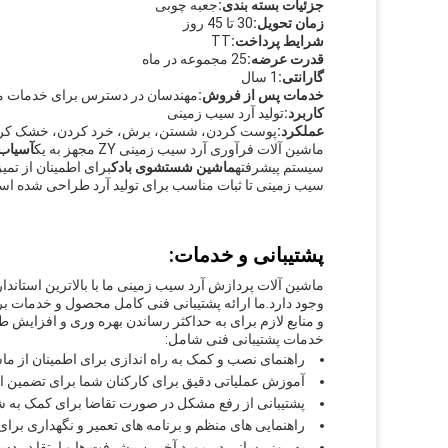
جزئیات بسته بندی:
جعبه چوبی
زمان تحویل:
30 تا 45 روز
شرایط پرداخت:
TT
قدرت عرضه:
25 مجموعه در ماه
گارانتی:
1 سال
خدمات پس از فروش:
مهندسان در دسترس برای خدمات ما
کاربرد:
تولید آرد سیب زمینی
عملکرد:
پوست کردن، شستن، برش، خرد کردن، خشک کردن
ماشین آلات فرآوری آرد سیب زمینی ZY مجهز به یک
آسیاب
سیستم پیشرفته
ماشین شستشوی بادک
برای اطمینان از تم
سیب زمینی تا ثبات مناسب برای تولید آرد طراحی شده اس
پشتیبانی و خدمات:
ماشین آلات پردازش آرد سیب زمینی ما با بالاترین استاندار
وجود دارد.ما ارائه پشتیبانی فنی کامل محصول و خدمات برا
و منابع لازم برای به حداکثر رساندن بهره وری و افزایش
خدمات پشتیبانی فنی شامل:
راهنمای نصب و کمک به راه اندازی برای اطمینان از ما
آموزش عملیاتی دقیق برای کارکنان شما برای تضمین است
پشتیبانی از رفع مشکل در صورت تقاضا برای کمک به 
راهنمایی های منظم و برنامه های تعمیر و نگهداری برا
به روز رسانی در مورد آخرین پیشرفت ها و ارتقا در دست