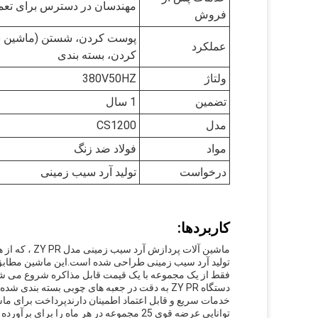
مهندسان در دسترس برای تعمی
فروش
پوست کردن، شستن (ماشین شس
عملکرد
کردن، بسته بندی
ولتاژ
380V50HZ
تضمین
1 سال
مدل
CS1200
مواد
فولاد ضد زنگ
درخواست
تولید آرد سیب زمینی
کاربردها:
ماشین آلات پ
تولید آرد سیب زمینی طراحی شده است.اين ماشين مطابق ب
فقط از یک مجموعه با یک قیمت قابل مذاکره شروع می 
دستگاه ZY PR به دقت در جعبه های چوبی بسته 
توانایی عرضه قوی 25 مجموعه در هر ماه را برای برآورده کردن خواسته های پایگاه مشتری در حال رشد خود دارد.