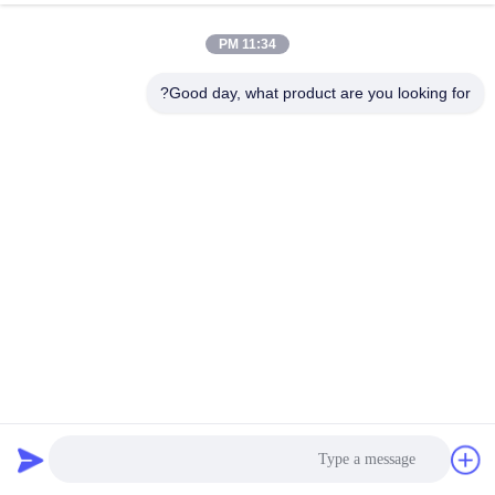
کنترل
11:34 PM
کیفیت
Good day, what product are you looking for?
با
ما
تماس
بگیرید
اخبار
درخواست
پالایش تجهیزات پردازش نشاسته Cassava از استیل ضد زنگ 304
نقل قول
Multicyclone
دستگاه پردازش نشاسته Cassava
2025-03-05
23 نظرات
نقشه