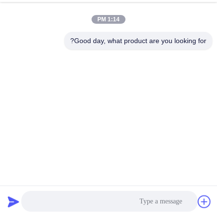
کنترل
1:14 PM
کیفیت
Good day, what product are you looking for?
با
ما
تماس
بگیرید
اخبار
درخواست
Ss 304 دستگاه برش Tapioca برای خط تولید نشاسته رنگ نقره
نقل قول
ای خودکار
دستگاه نشاسته تاپیوکا
2025-03-05
24 نظرات
نقشه