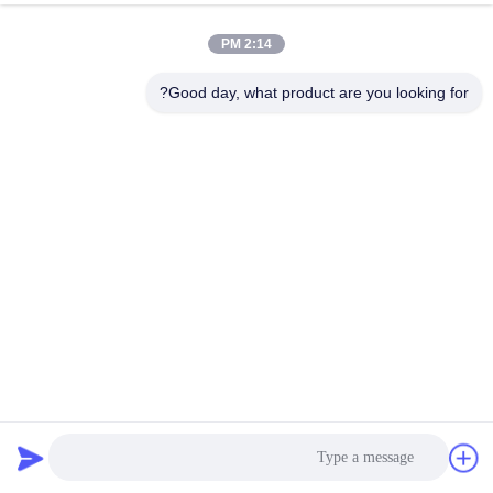
کنترل
2:14 PM
کیفیت
Good day, what product are you looking for?
با
ما
تماس
بگیرید
اخبار
درخواست
مطبوعات دانه فیلتر تجهیزات کمربند صنعت صنایع غذایی آبگیری
نقل قول
دستگاه پردازش نشاسته Cassava
2022-08-16
171 نظرات
نقشه