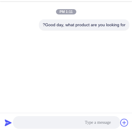
کنترل
1:11 PM
کیفیت
Good day, what product are you looking for?
با
ما
تماس
بگیرید
اخبار
درخواست
رمپ تخلیه سیار 400 میلی متری سکوی بارگیری کامیون
نقل قول
هیدرولیک
دستگاه پردازش نشاسته Cassava
2025-03-05
23 نظرات
نقشه